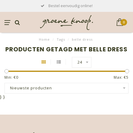
Bestel eenvoudig online!
0
Home
/
Tags
/
belle dress
PRODUCTEN GETAGD MET BELLE DRESS
24
Min: €
0
Max: €
5
Nieuwste producten
}
}