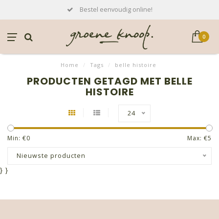
Bestel eenvoudig online!
0
Home
/
Tags
/
belle histoire
PRODUCTEN GETAGD MET BELLE
HISTOIRE
24
Min: €
0
Max: €
5
Nieuwste producten
}
}