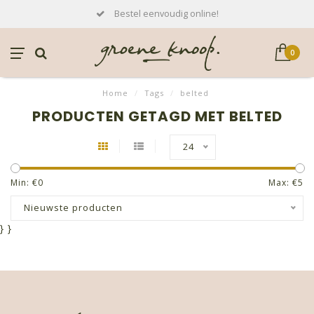
Bestel eenvoudig online!
0
Home
/
Tags
/
belted
PRODUCTEN GETAGD MET BELTED
24
Min: €
0
Max: €
5
Nieuwste producten
}
}