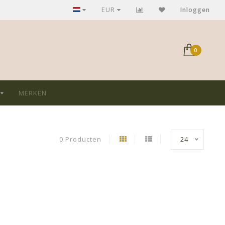
GRATIS verzending bij aankoop > €75,-
EUR
Inloggen
0
MERKEN
0 Producten
24