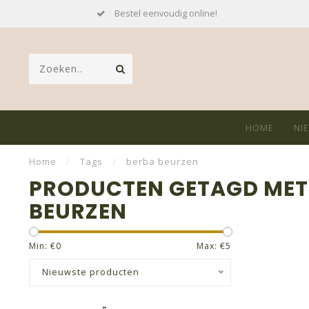
Bestel eenvoudig online!
HOME
NI
Home
/
Tags
/
berba beurzen
PRODUCTEN GETAGD MET
BEURZEN
Min: €
0
Max: €
5
Nieuwste producten