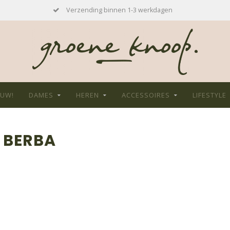
Verzending binnen 1-3 werkdagen
EUW!
DAMES
HEREN
ACCESSOIRES
LIFESTYLE
 BERBA