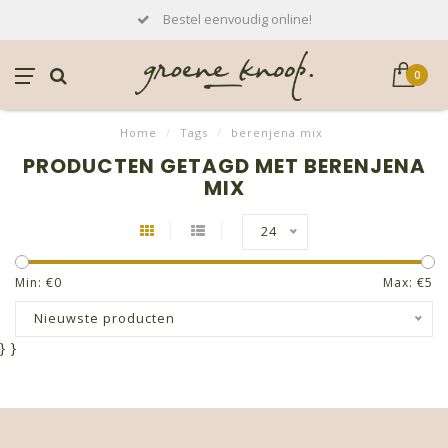
Bestel eenvoudig online!
0
Home
/
Tags
/
berenjena mix
PRODUCTEN GETAGD MET BERENJENA
MIX
24
Min: €
0
Max: €
5
Nieuwste producten
}
}