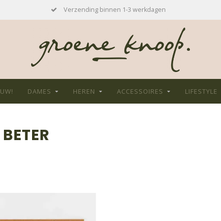
Verzending binnen 1-3 werkdagen
EUW!
DAMES
HEREN
ACCESSOIRES
LIFESTYLE
 BETER