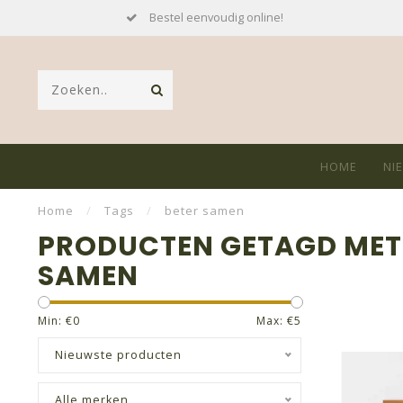
Bestel eenvoudig online!
HOME
NI
Home
/
Tags
/
beter samen
PRODUCTEN GETAGD MET
SAMEN
Min: €
0
Max: €
5
Nieuwste producten
Alle merken