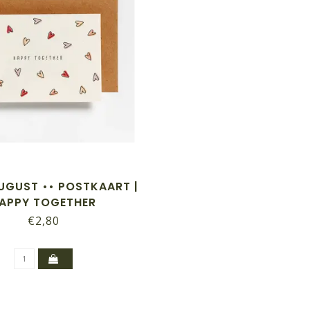
UGUST •• POSTKAART |
APPY TOGETHER
€2,80