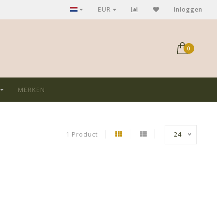
GRATIS verzending bij aankoop > €75,-
EUR
Inloggen
0
MERKEN
1 Product
24