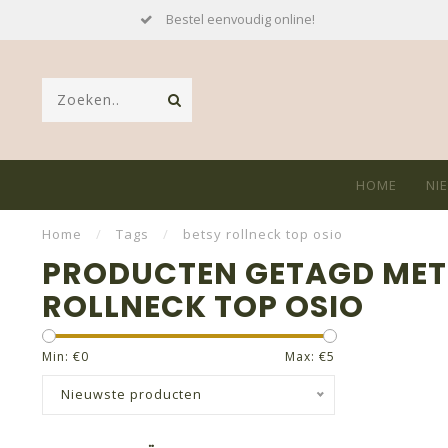
Bestel eenvoudig online!
HOME
NI
Home
/
Tags
/
betsy rollneck top osio
PRODUCTEN GETAGD MET
ROLLNECK TOP OSIO
Min: €
0
Max: €
5
Nieuwste producten