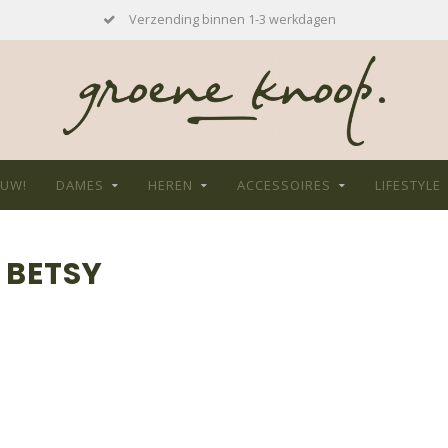
Verzending binnen 1-3 werkdagen
EUW!
DAMES
HEREN
ACCESSOIRES
LIFESTYLE
 BETSY