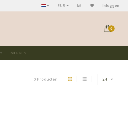
GRATIS verzending bij aankoop > €75,-
EUR
Inloggen
0
MERKEN
0 Producten
24