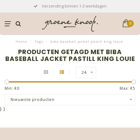
Verzending binnen 1-3 werkdagen
0
Home
/
Tags
/
biba baseball jacket pastill king louie
PRODUCTEN GETAGD MET BIBA
BASEBALL JACKET PASTILL KING LOUIE
24
Min: €
0
Max: €
5
Nieuwste producten
}
}