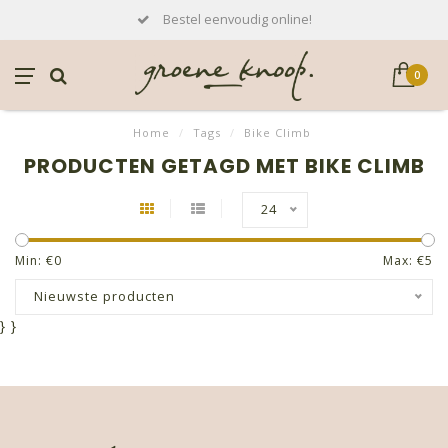
Bestel eenvoudig online!
0
Home
/
Tags
/
Bike Climb
PRODUCTEN GETAGD MET BIKE CLIMB
24
Min: €
0
Max: €
5
Nieuwste producten
}
}