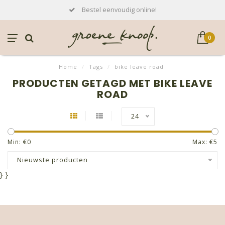
Bestel eenvoudig online!
0
Home
/
Tags
/
bike leave road
PRODUCTEN GETAGD MET BIKE LEAVE
ROAD
24
Min: €
0
Max: €
5
Nieuwste producten
}
}