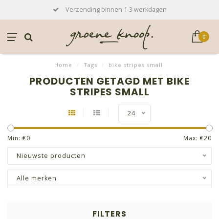
Verzending binnen 1-3 werkdagen
0
Home
/
Tags
/
bike stripes small
PRODUCTEN GETAGD MET BIKE
STRIPES SMALL
24
Min: €
0
Max: €
20
Nieuwste producten
Alle merken
FILTERS