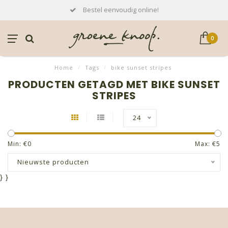
Bestel eenvoudig online!
0
Home
/
Tags
/
bike sunset stripes
PRODUCTEN GETAGD MET BIKE SUNSET
STRIPES
24
Min: €
0
Max: €
5
Nieuwste producten
}
}