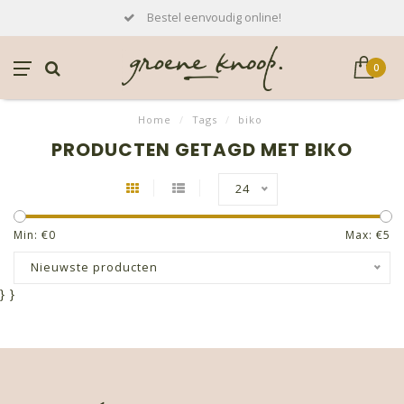
Bestel eenvoudig online!
0
Home
/
Tags
/
biko
PRODUCTEN GETAGD MET BIKO
24
Min: €
0
Max: €
5
Nieuwste producten
}
}