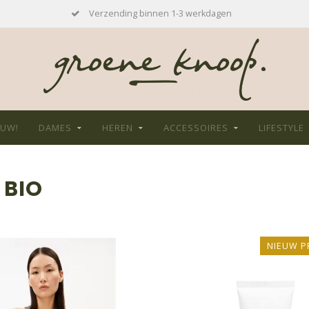
Verzending binnen 1-3 werkdagen
EUW!
DAMES
HEREN
ACCESSOIRES
LIFESTYLE
 BIO
NIEUW P