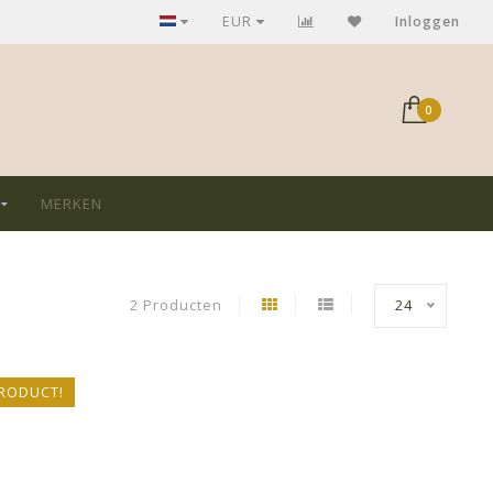
GRATIS verzending bij aankoop > €75,-
EUR
Inloggen
0
MERKEN
2 Producten
24
RODUCT!