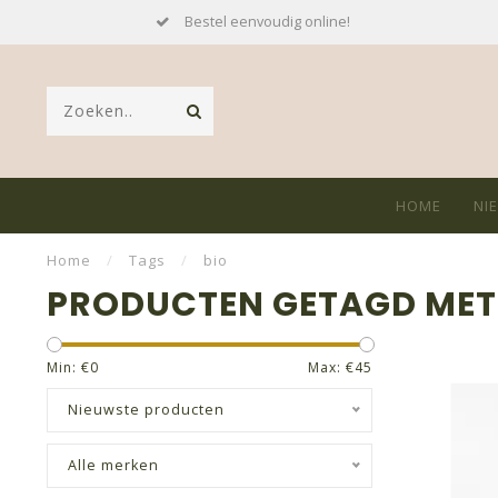
Bestel eenvoudig online!
HOME
NI
Home
/
Tags
/
bio
PRODUCTEN GETAGD MET
Min: €
0
Max: €
45
Nieuwste producten
Alle merken