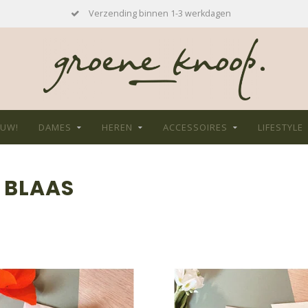
Verzending binnen 1-3 werkdagen
EUW!
DAMES
HEREN
ACCESSOIRES
LIFESTYLE
 BLAAS