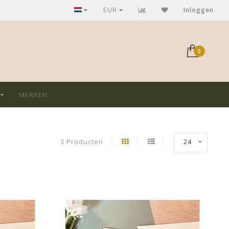
GRATIS verzending bij aankoop > €75,-
EUR
Inloggen
0
MERKEN
3 Producten
24