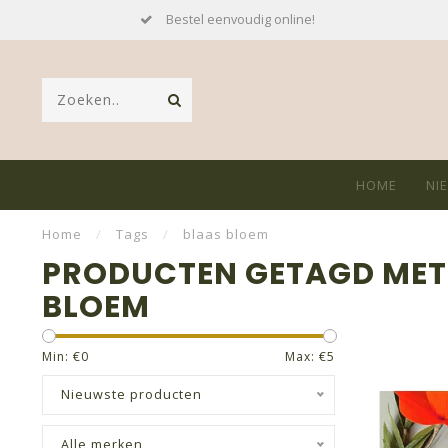
Bestel eenvoudig online!
HOME
NI
Home
/
Tags
/
blaas bloem
PRODUCTEN GETAGD MET
BLOEM
Min: €
0
Max: €
5
Nieuwste producten
Alle merken