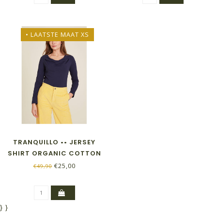
• LAATSTE MAAT XS
TRANQUILLO •• JERSEY
SHIRT ORGANIC COTTON
| NIGHT
€25,00
€49,90
}
}