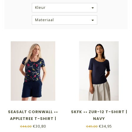
Kleur
Materiaal
SEASALT CORNWALL ••
SKFK •• ZUR-12 T-SHIRT |
APPLETREE T-SHIRT |
NAVY
BOTTLEBRUSH MARITIME
€30,80
€34,95
€44,00
€49,00