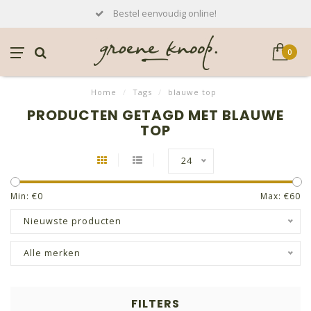
Bestel eenvoudig online!
0
Home
/
Tags
/
blauwe top
PRODUCTEN GETAGD MET BLAUWE
TOP
24
Min: €
0
Max: €
60
Nieuwste producten
Alle merken
FILTERS