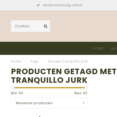
Bestel eenvoudig online!
HOME
NI
Home
/
Tags
/
blauwe tranquillo jurk
PRODUCTEN GETAGD MET
TRANQUILLO JURK
Min: €
0
Max: €
5
Nieuwste producten