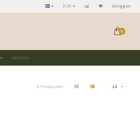
GRATIS verzending bij aankoop > €75,-
EUR
Inloggen
0
MERKEN
0 Producten
24