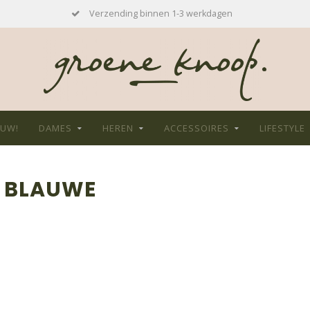
Verzending binnen 1-3 werkdagen
EUW!
DAMES
HEREN
ACCESSOIRES
LIFESTYLE
 BLAUWE