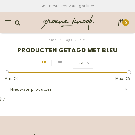
Bestel eenvoudig online!
0
Home
/
Tags
/
bleu
PRODUCTEN GETAGD MET BLEU
24
Min: €
0
Max: €
5
Nieuwste producten
}
}