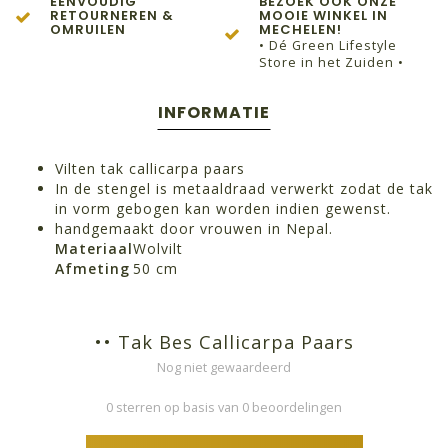
EENVOUDIG
BEZOEK OOK ONZE
RETOURNEREN &
MOOIE WINKEL IN
OMRUILEN
MECHELEN!
• Dé Green Lifestyle
Store in het Zuiden •
INFORMATIE
Vilten tak callicarpa paars
In de stengel is metaaldraad verwerkt zodat de tak
in vorm gebogen kan worden indien gewenst.
handgemaakt door vrouwen in Nepal.
Materiaal
Wolvilt
Afmeting
50 cm
•• Tak Bes Callicarpa Paars
Nog niet gewaardeerd
0 sterren op basis van 0 beoordelingen