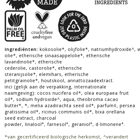
Ingrediënten:
kokosolie
*
,
olijfolie
*
,
natriumhydroxide
^
,
olie
*
,
etherische sinaasappelolie
*
,
etherische
lavandinolie
*
,
etherische
cederolie
,
castorolie
*
,
etherische
steranijsolie
*
,
elemihars
,
etherische
petitgrainolie
*
,
houtskool
,
annattozaadextract
.
inci (gelijk aan de verpakking, internationale
naamgeving):
cocos nucifera oil
*
,
olea europaea fruit
oil
*
,
sodium hydroxide
^
,
aqua
,
theobroma cacao
butter
*
,
*
,
melia azadirachta seed oil
*
,
parfum
◊
,
persea
gratissima oil
*
,
ricinus communis oil
*
,
bixa orellana
seed extract
,
charcoal
powder
,
linalool
°
,
farnesol
°
,
geraniol
°
,
d-limonene
°
.
*
van gecertificeerd biologische herkomst,
^
verandert