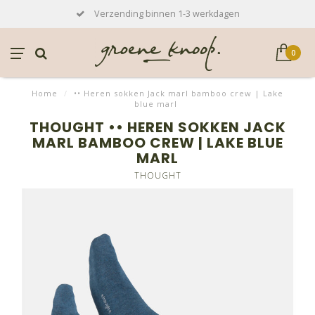
Verzending binnen 1-3 werkdagen
0
Home
/
•• Heren sokken Jack marl bamboo crew | Lake
blue marl
THOUGHT •• HEREN SOKKEN JACK
MARL BAMBOO CREW | LAKE BLUE
MARL
THOUGHT