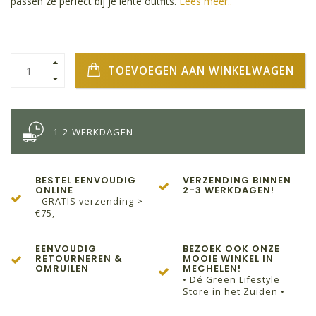
passen ze perfect bij je lente outfits.
Lees meer..
TOEVOEGEN AAN WINKELWAGEN
1-2 WERKDAGEN
BESTEL EENVOUDIG
VERZENDING BINNEN
ONLINE
2-3 WERKDAGEN!
- GRATIS verzending >
€75,-
EENVOUDIG
BEZOEK OOK ONZE
RETOURNEREN &
MOOIE WINKEL IN
OMRUILEN
MECHELEN!
• Dé Green Lifestyle
Store in het Zuiden •