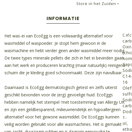
Store in het Zuiden •
INFORMATIE
Cal
Het was-ei van EcoEgg is een volwaardig alternatief voor
carb
wasmiddel of waspoeder. Je stopt hem gewoon in de
Oxir
wasmachine en hebt verder geen ander wasmiddel meer nodig.
(chi
De twee types minerale pellets die zich in het ei bevinden gaan
hom
Sapo
aan het werk en produceren krachtig (maar natuurlijk) reinigend
Sod
schuim die je kleding goed schoonmaakt. Deze zijn navulbaar.
C14
16
Daarnaast is EcoEgg dermatologisch getest en zelfs uiterst
Olef
sulf
geschikt bevonden voor de (erg) gevoelige huid. EcoEggs
Sod
hebben namelijk het stempel 'met toestemming van Allergy UK'
carb
en zijn een geldbesparend, milieuvriendelijk en hypoallergeen
Dod
alternatief voor het gewone wasmiddel. De EcoEggs kunnen
1-
ol,
veilig worden gebruikt voor alle wasmachines. Het is gemaakt
etho
van zacht, duurzaam rubber en is daarom eenvoudig te