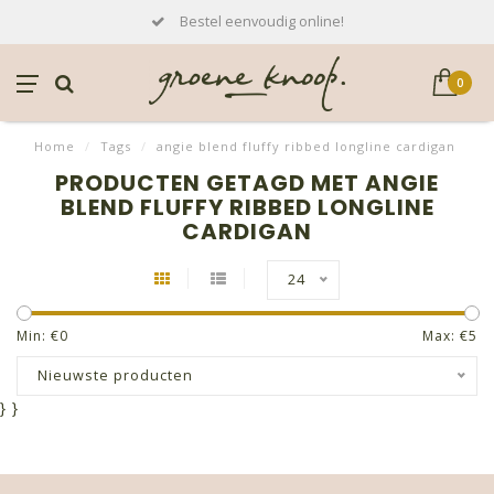
Bestel eenvoudig online!
0
Home
/
Tags
/
angie blend fluffy ribbed longline cardigan
PRODUCTEN GETAGD MET ANGIE
BLEND FLUFFY RIBBED LONGLINE
CARDIGAN
24
Min: €
0
Max: €
5
Nieuwste producten
}
}