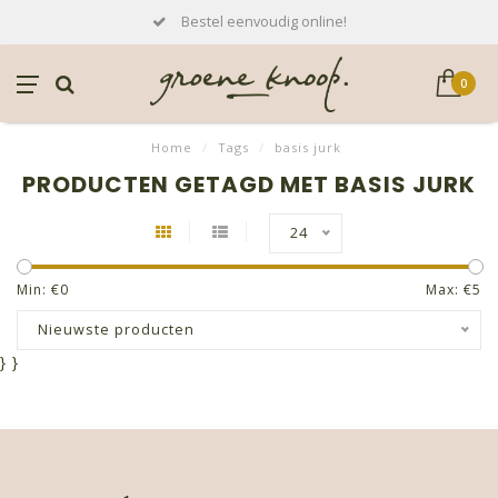
Bestel eenvoudig online!
0
Home
/
Tags
/
basis jurk
PRODUCTEN GETAGD MET BASIS JURK
24
Min: €
0
Max: €
5
Nieuwste producten
}
}