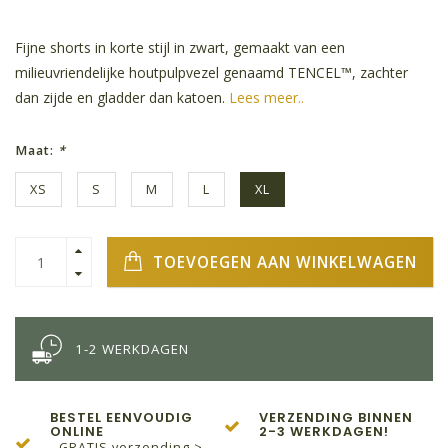
Fijne shorts in korte stijl in zwart, gemaakt van een
milieuvriendelijke houtpulpvezel genaamd TENCEL™, zachter
dan zijde en gladder dan katoen.
Lees meer..
Maat:
*
XS
S
M
L
XL
TOEVOEGEN AAN WINKELWAGEN
1-2 WERKDAGEN
BESTEL EENVOUDIG
VERZENDING BINNEN
ONLINE
2-3 WERKDAGEN!
- GRATIS verzending >