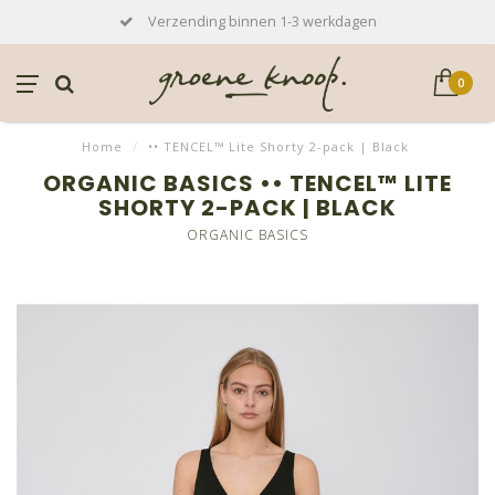
Verzending binnen 1-3 werkdagen
0
Home
/
•• TENCEL™ Lite Shorty 2-pack | Black
ORGANIC BASICS •• TENCEL™ LITE
SHORTY 2-PACK | BLACK
ORGANIC BASICS