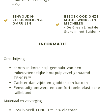
€75,-
EENVOUDIG
BEZOEK OOK ONZE
RETOURNEREN &
MOOIE WINKEL IN
OMRUILEN
MECHELEN!
• Dé Green Lifestyle
Store in het Zuiden •
INFORMATIE
Omschrijving;
shorts in korte stijl gemaakt van een
milieuvriendelijke houtpulpvezel genaamd
TENCEL™
Zachter dan zijde en gladder dan katoen
Eenvoudig ontwerp en comfortabele elastische
tailleband
Materiaal en verzorging:
95% lyocell TENCEL™, 5% elastaan