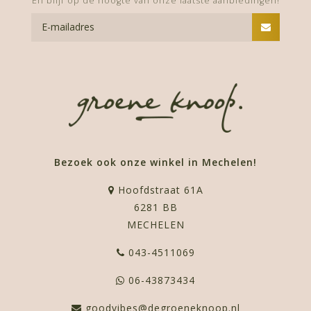
En blijf op de hoogte van onze laatste aanbiedingen!
Bezoek ook onze winkel in Mechelen!
Hoofdstraat 61A
6281 BB
MECHELEN
043-4511069
06-43873434
goodvibes@degroeneknoop.nl