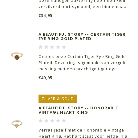
Deze handgemaakte ring heeft een klein
verzilverd hart-symbool, een binnenmaat
van 16 millimeter en is naar wens te
€34,95
verstellen. Het hart staat voor liefde in al
haar vormen.
A BEAUTIFUL STORY •• CERTAIN TIGER
EYE RING GOLD PLATED
Ontdek onze Certain Tiger Eye Ring Gold
Plated. Deze ring is gemaakt van verguld
messing met een prachtige tiger eye
edelsteen. De binnenmaat is 16 mm en is
€49,95
verstelbaar. Tijgeroog zet je met beide
benen op de grond.
ZILVER & GOUD
A BEAUTIFUL STORY •• HONORABLE
VINTAGE HEART RING
Verras jezelf met de Honorable Vintage
Heart Ring. Het hart staat voor liefde in al