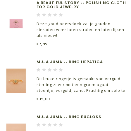
A BEAUTIFUL STORY •• POLISHING CLOTH
FOR GOLD JEWELRY
Deze goud poetsdoek zal je gouden
sieraden weer laten stralen en laten lijken
als nieuw!
€7,95
MUJA JUMA •• RING HEPATICA
Dit leuke ringetje is gemaakt van verguld
sterling zilver met een groen agaat
steentje, verguld, zand. Prachtig om solo te
dragen maar ook mooi in combinatie met
€35,00
een van de andere ringetjes uit de collectie
van Muja Juma
MUJA JUMA •• RING BUGLOSS