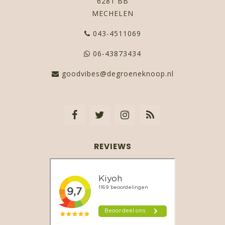
6281 BB
MECHELEN
043-4511069
06-43873434
goodvibes@degroeneknoop.nl
REVIEWS