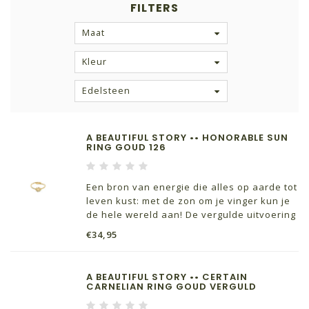
FILTERS
Maat
Kleur
Edelsteen
A BEAUTIFUL STORY •• HONORABLE SUN
RING GOUD 126
Een bron van energie die alles op aarde tot
leven kust: met de zon om je vinger kun je
de hele wereld aan! De vergulde uitvoering
maakt de verstelbare Honorable Zon Ring
€34,95
makkelijk combineerbaar. Past bij elke stijl,
past om (vrijwel) elke vinger.
A BEAUTIFUL STORY •• CERTAIN
CARNELIAN RING GOUD VERGULD