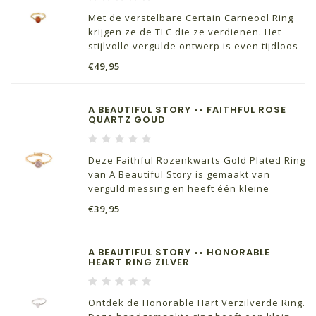
Met de verstelbare Certain Carneool Ring
krijgen ze de TLC die ze verdienen. Het
stijlvolle vergulde ontwerp is even tijdloos
als modern, de glad gepolijste carneool
€49,95
edelsteen triggert je creativiteit en
levenslust. Je voelt dat je leeft.
A BEAUTIFUL STORY •• FAITHFUL ROSE
QUARTZ GOUD
Deze Faithful Rozenkwarts Gold Plated Ring
van A Beautiful Story is gemaakt van
verguld messing en heeft één kleine
Rozenkwarts edelsteen. De binnenmaat
€39,95
van de verstelbare ring is 16 millimeter.
A BEAUTIFUL STORY •• HONORABLE
HEART RING ZILVER
Ontdek de Honorable Hart Verzilverde Ring.