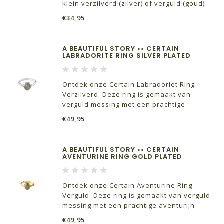
klein verzilverd (zilver) of verguld (goud)
libelle-symbool, een binnenmaat van 16
€34,95
millimeter en is naar wens te verstellen. De
libelle is je gids in tijden van verandering.
A BEAUTIFUL STORY •• CERTAIN
LABRADORITE RING SILVER PLATED
Ontdek onze Certain Labradoriet Ring
Verzilverd. Deze ring is gemaakt van
verguld messing met een prachtige
labradoriet edelsteen. De binnenmaat is 16
€49,95
mm en is verstelbaar. Labradoriet helpt je
je intuïtie te volgen.
A BEAUTIFUL STORY •• CERTAIN
AVENTURINE RING GOLD PLATED
Ontdek onze Certain Aventurine Ring
Verguld. Deze ring is gemaakt van verguld
messing met een prachtige aventurijn
edelsteen. De binnenmaat is 16 mm en is
€49,95