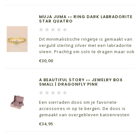
verstelbaar. Aventurijn houdt je
gemotiveerd.
MUJA JUMA •• RING DARK LABRADORITE
STAR QUATRO
Dit minimalistische ringetje is gemaakt van
verguld sterling zilver met een labradorite
steen. Prachtig om solo te dragen maar ook
mooi in combinatie met een van de andere
€30,00
ringetjes uit de collectie van Muja Juma
A BEAUTIFUL STORY •• JEWELRY BOX
SMALL | DRAGONFLY PINK
Een sierraden doos om je favoriete
accessoires in op te bergen. De doos is
gemaakt van overgebleven katoenresten
met een mooi detail van goud folie blad op
€34,95
de buitenkant.