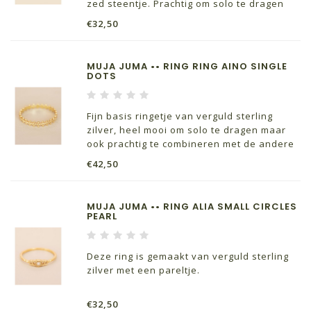
zed steentje. Prachtig om solo te dragen
maar ook mooi in combinatie met een van
€32,50
de andere ringetjes uit de collectie van
Muja Juma
MUJA JUMA •• RING RING AINO SINGLE
DOTS
Fijn basis ringetje van verguld sterling
zilver, heel mooi om solo te dragen maar
ook prachtig te combineren met de andere
ringetjes uit de collectie van Muja Juma
€42,50
MUJA JUMA •• RING ALIA SMALL CIRCLES
PEARL
Deze ring is gemaakt van verguld sterling
zilver met een pareltje.
€32,50