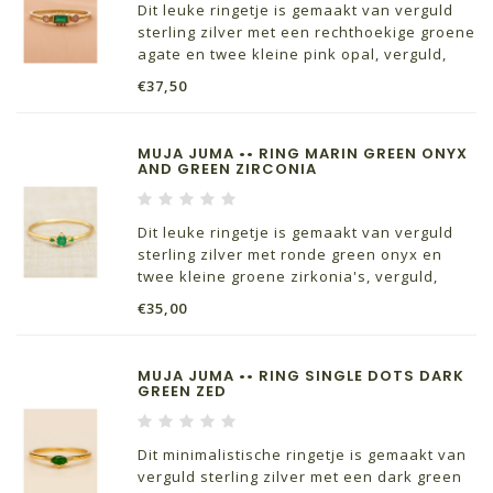
Dit leuke ringetje is gemaakt van verguld
sterling zilver met een rechthoekige groene
agate en twee kleine pink opal, verguld,
zand. Prachtig om solo te dragen maar ook
€37,50
mooi in combinatie met een van de andere
ringetjes uit de collectie van Muja Juma
MUJA JUMA •• RING MARIN GREEN ONYX
AND GREEN ZIRCONIA
Dit leuke ringetje is gemaakt van verguld
sterling zilver met ronde green onyx en
twee kleine groene zirkonia's, verguld,
zand. Prachtig om solo te dragen maar ook
€35,00
mooi in combinatie met een van de andere
ringetjes uit de collectie van Muja Juma
MUJA JUMA •• RING SINGLE DOTS DARK
GREEN ZED
Dit minimalistische ringetje is gemaakt van
verguld sterling zilver met een dark green