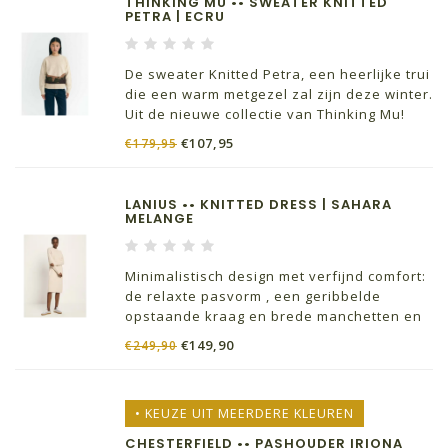
THINKING MU •• SWEATER KNITTED
PETRA | ECRU
De sweater Knitted Petra, een heerlijke trui
die een warm metgezel zal zijn deze winter.
Uit de nieuwe collectie van Thinking Mu!
€107,95
€179,95
LANIUS •• KNITTED DRESS | SAHARA
MELANGE
Minimalistisch design met verfijnd comfort:
de relaxte pasvorm , een geribbelde
opstaande kraag en brede manchetten en
zoom creëren een modern silhouet. De
€149,90
€249,90
hoogwaardige mix van natuurlijke vezels
zorgt voor aangename warmte en is
tegelijkertijd licht
• KEUZE UIT MEERDERE KLEUREN
CHESTERFIELD •• PASHOUDER IRIONA