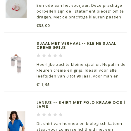
Een ode aan het voorjaar. Deze prachtige
oorbellen zijn de ' statement pieces' om te
dragen. Met de prachtige kleuren passen
ze perfect bij je lente outfits.
€38,00
SJAAL MET VERHAAL •• KLEINE SJAAL
CREME GRIJS
Heerlijke zachte kleine sjaal uit Nepal in de
kleuren crème en grijs. Ideaal voor alle
leeftijden van 0 tot 99 jaar, voor man en
vrouw. Omdat de sjaal geborsteld is, voelt
€11,95
hij lekker zacht aan!
LANIUS •• SHIRT MET POLO KRAAG OCS |
LAPIS
Dit shirt van hennep en biologisch katoen
staat voor zomerse lichtheid met een