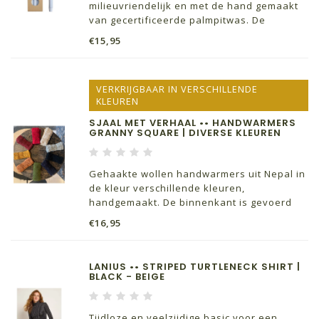
milieuvriendelijk en met de hand gemaakt
van gecertificeerde palmpitwas. De
kaarsen zijn ongeparfumeerd en verpakt in
€15,95
een speciale geschenkdoos. Er zitten 10
kaarsen in de doos.
VERKRIJGBAAR IN VERSCHILLENDE
KLEUREN
SJAAL MET VERHAAL •• HANDWARMERS
GRANNY SQUARE | DIVERSE KLEUREN
Gehaakte wollen handwarmers uit Nepal in
de kleur verschillende kleuren,
handgemaakt. De binnenkant is gevoerd
met fleece en er zitten twee 'halve duimen'
€16,95
aan vast. Echt een aanrader voor elke
koukleum. One size fits all!
LANIUS •• STRIPED TURTLENECK SHIRT |
BLACK - BEIGE
Tijdloze en veelzijdige basic voor een