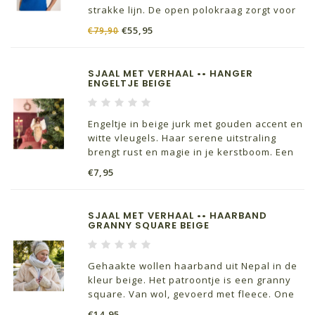
strakke lijn. De open polokraag zorgt voor
een klassiek accent zonder formeel over te
€55,95
€79,90
komen – perfect voor looks die ontspannen
en toch gekleed zijn.
SJAAL MET VERHAAL •• HANGER
ENGELTJE BEIGE
Engeltje in beige jurk met gouden accent en
witte vleugels. Haar serene uitstraling
brengt rust en magie in je kerstboom. Een
betekenisvolle hanger met een zachte,
€7,95
liefdevolle uitstraling.
SJAAL MET VERHAAL •• HAARBAND
GRANNY SQUARE BEIGE
Gehaakte wollen haarband uit Nepal in de
kleur beige. Het patroontje is een granny
square. Van wol, gevoerd met fleece. One
size fits all.
€14,95