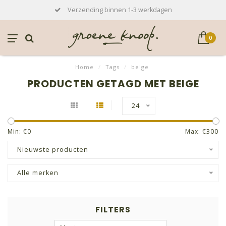
Verzending binnen 1-3 werkdagen
0
Home
/
Tags
/
beige
PRODUCTEN GETAGD MET BEIGE
24
Min: €
0
Max: €
300
Nieuwste producten
Alle merken
FILTERS