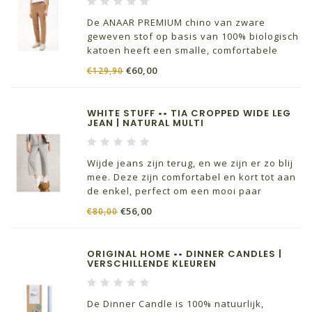
De ANAAR PREMIUM chino van zware
geweven stof op basis van 100% biologisch
katoen heeft een smalle, comfortabele
pasvorm met een middelhoge taille, lichtjes
€60,00
€129,90
taps toelopende pijpen en zakken aan de
zijkanten.
WHITE STUFF •• TIA CROPPED WIDE LEG
JEAN | NATURAL MULTI
Wijde jeans zijn terug, en we zijn er zo blij
mee. Deze zijn comfortabel en kort tot aan
de enkel, perfect om een ​​mooi paar
schoenen te showen.
€56,00
€80,00
ORIGINAL HOME •• DINNER CANDLES |
VERSCHILLENDE KLEUREN
De Dinner Candle is 100% natuurlijk,