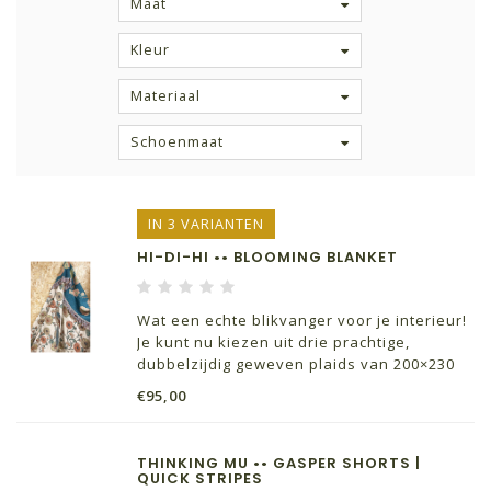
Maat
Kleur
Materiaal
Schoenmaat
IN 3 VARIANTEN
HI-DI-HI •• BLOOMING BLANKET
Wat een echte blikvanger voor je interieur!
Je kunt nu kiezen uit drie prachtige,
dubbelzijdig geweven plaids van 200×230
cm. Deze plaids stralen bohemien-luxe uit
€95,00
en zijn rijkelijk geborduurd met
sprookjesachtige taferelen zoals bloemen
en vogels.
THINKING MU •• GASPER SHORTS |
QUICK STRIPES