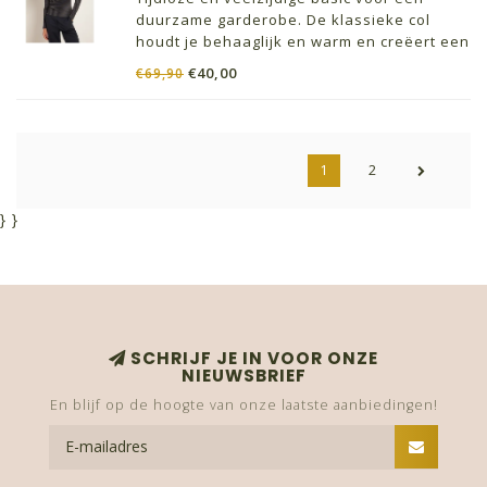
duurzame garderobe. De klassieke col
houdt je behaaglijk en warm en creëert een
elegante look. Het delicate gestreepte
€40,00
€69,90
patroon geeft het shirt een zekere
verfijning en is geschikt voor verschillende
stijlen.
1
2
}
}
SCHRIJF JE IN VOOR ONZE
NIEUWSBRIEF
En blijf op de hoogte van onze laatste aanbiedingen!