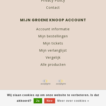
Privacy Policy
Contact
MIJN GROENE KNOOP ACCOUNT
Account informatie
Mijn bestellingen
Mijn tickets
Mijn verlanglijst
Vergelijk
Alle producten
© Copyright 2026 De Groene Knoop • Green Lifestyle Store -
Wij slaan cookies op om onze website te verbeteren. Is dat
akkoord?
Ja
Nee
Meer over cookies »
De Groene Knoop
scores a
9,7
/
10
out of
758
klantbeoordelingen
at
Kiyoh